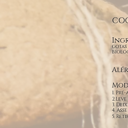
COO
Ingr
gotas
bioló
Alér
Mod
1. Pré
2.Leve
3. Dei
4. Ass
5. Ret