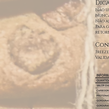
Dica
Não u
Nunca
Não a
Para 
retor
Cons
Freeze
Valida