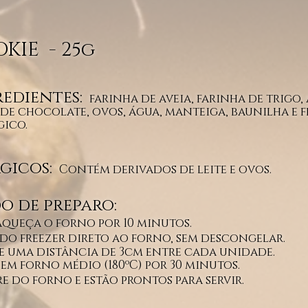
KIE - 25g
edientes:
farinha de aveia, farinha de trigo,
 de chocolate, ovos, água, manteiga, baunilha e 
gico.
gicos:
Contém derivados de leite e ovos.
o de preparo:
-aqueça
o forno
por 10 minutos.
 do freezer direto ao forno, sem descongelar.
xe uma
distância de 3cm entre cada unidade.
e em forno médio (180ºC) por 30 minutos.
ire do forno e estão prontos para servir.