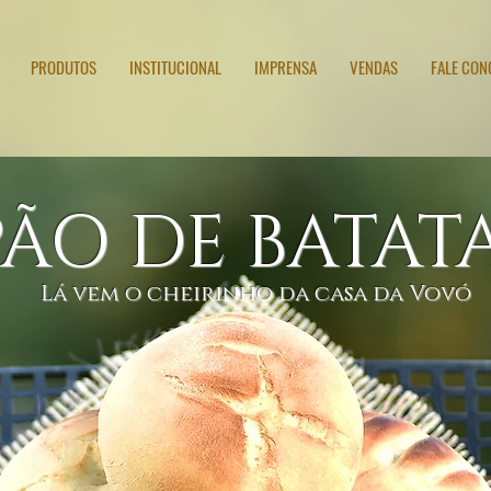
PRODUTOS
INSTITUCIONAL
IMPRENSA
VENDAS
FALE CO
BROA DE MILHO
PÃO DE BATAT
Lá vem o cheirinho da casa da Vovó