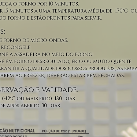
ueça o forno por 10 minutos.
or 15 minutos a uma temperatura média de 170°C 
do forno e estão prontos para servir.
s:
e forno de micro-ondas.
 recongele.
one a assadeira no meio do forno.
se em forno desregulado, frio ou muito quente.
arantir a qualidade dos nossos produtos, as emb
arem ao freezer, deverão estar bem fechadas.
ervação e validade:
 (-12°C ou mais frio): 180 dias
e após aberto: 30 dias