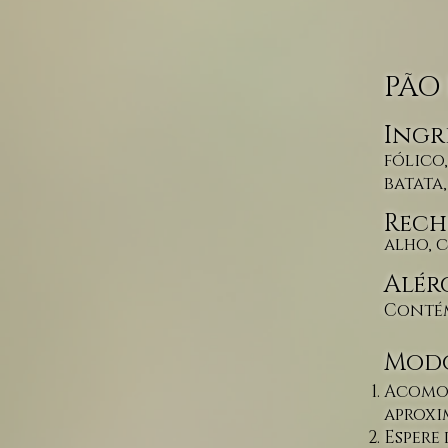
PÃO 
Ingr
fólico
batata
Rech
alho, c
Alér
Contém
Modo
Acomod
aproxi
Espere