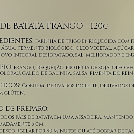
DE BATATA FRANGO - 120g
edientes:
farinha de trigo enriquecida com f
, água, fermento biológico, óleo vegetal, açúcar
, ovo integral
desidratado, sal, melhorador e en
eio:
frango, requeijão, proteína de soja, óleo ve
olorau, caldo de galinha, salsa, pimenta do reino
gicos:
Contém derivados do leite, derivados de 
 glúten.
 de preparo:
e os pães de batata em uma assadeira, mantendo
madamente 6 cm.
 descongelar por 90 minutos ou até dobrar de t