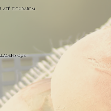
ou até dourarem.
alagens que