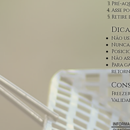
Pré-aq
Asse p
Retire 
Dica
Não us
Nunca
Posici
Não as
Para g
retorn
Cons
Freezer
Validad