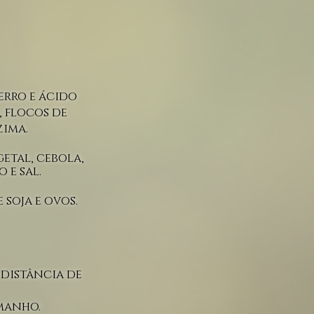
erro e ácido
, flocos de
zima
.
getal, cebola,
 e sal.
soja e ovos.
 distância de
amanho.