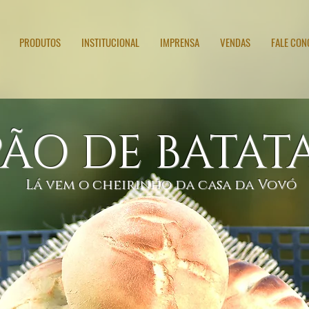
PRODUTOS
INSTITUCIONAL
IMPRENSA
VENDAS
FALE CO
BROA DE MILHO
PÃO DE BATAT
Lá vem o cheirinho da casa da Vovó