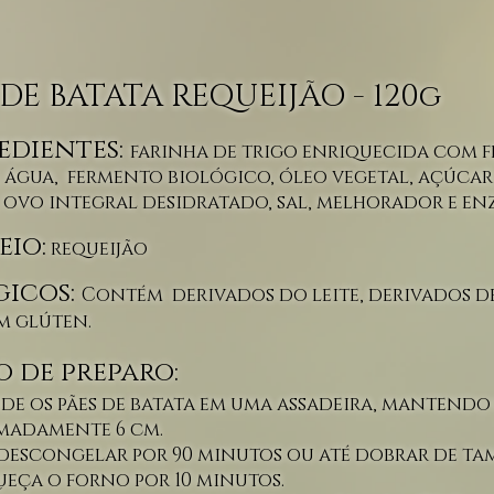
DE BATATA REQUEIJÃO - 120g
edientes:
farinha de trigo enriquecida com f
, água, fermento biológico, óleo vegetal, açúcar
, ovo integral
desidratado, sal, melhorador e en
eio:
requeijão
gicos:
Contém derivados do leite, derivados de 
 glúten.
 de preparo:
e os pães de batata em uma assadeira, mantendo
madamente 6 cm.
 descongelar por 90 minutos ou até dobrar de t
ueça o forno por 10 minutos.