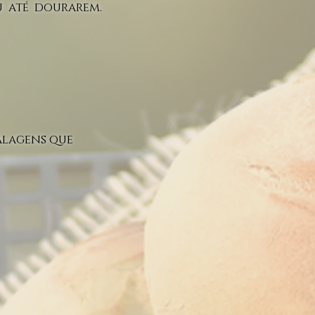
ou até dourarem.
alagens que