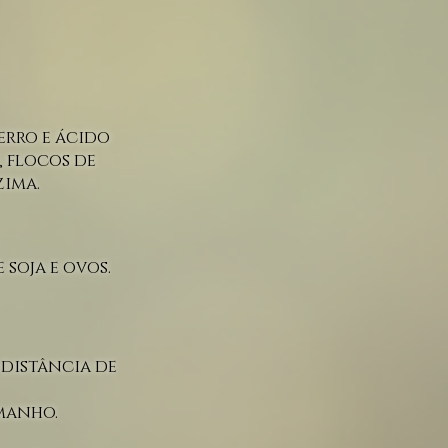
erro e ácido
, flocos de
zima
.
soja e ovos.
 distância de
amanho.