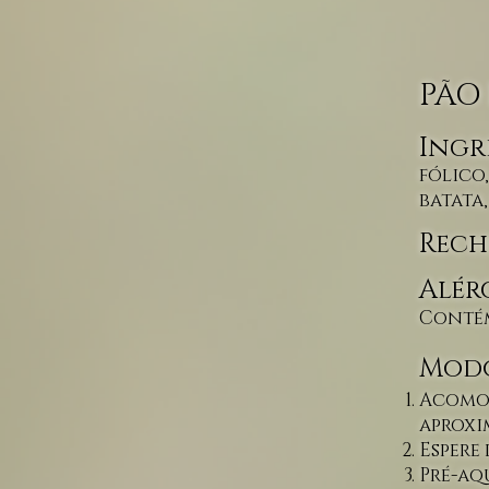
PÃO 
Ingr
fólico
batata
Rech
Alér
Contém
Modo
Acomod
aproxi
Espere
Pré-aq