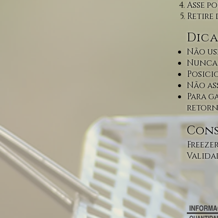
Asse p
Retire 
Dica
Não us
Nunca
Posici
Não as
Para g
retorn
Cons
Freezer
Validad